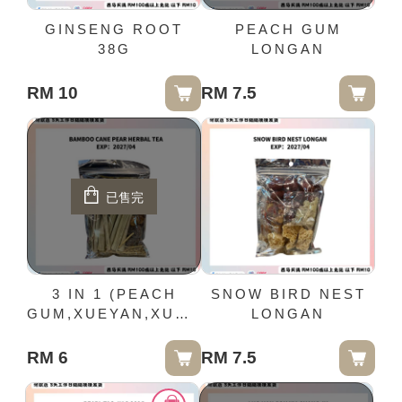
GINSENG ROOT
PEACH GUM
38G
LONGAN
RM 10
RM 7.5
已售完
3 IN 1 (PEACH
SNOW BIRD NEST
GUM,XUEYAN,XUELIANZI)
LONGAN
(限購：1)
RM 6
RM 7.5