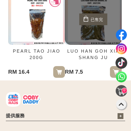
已售完
PEARL TAO JIAO
LUO HAN GOH XIA
200G
SHANG JU
RM 16.4
RM 7.5
0
提供服務
電子信箱：cs@cobyhaus.com