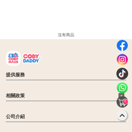
沒有商品
提供服務
電子信箱：cs@cobyhaus.com
聯絡我們：6012-9681413
相關政策
營業時間：09:00 - 18:00
0
公司簡介
禁止和限制商品
公司介紹
聯繫客服
【Malaysia Leading Mom & Baby eCommerce Platform】
退貨政策