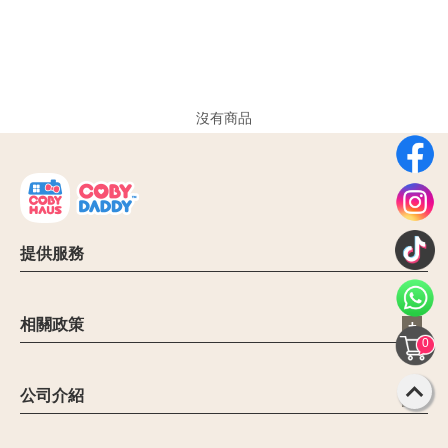
沒有商品
提供服務
電子信箱：cs@cobyhaus.com
聯絡我們：6012-9681413
相關政策
營業時間：09:00 - 18:00
0
公司簡介
禁止和限制商品
公司介紹
聯繫客服
【Malaysia Leading Mom & Baby eCommerce Platform】
退貨政策