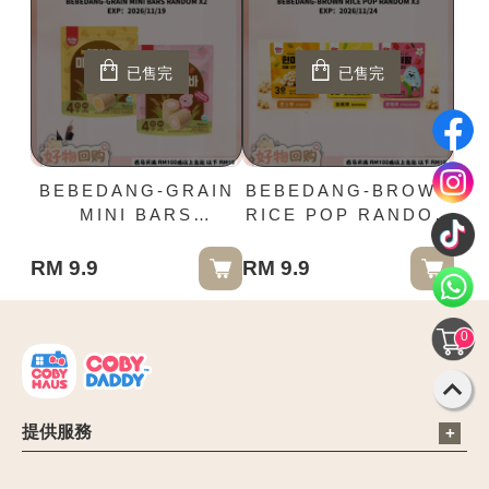
已售完
已售完
BEBEDANG-GRAIN
BEBEDANG-BROWN
MINI BARS
RICE POP RANDOM
RANDOM X2
X3
RM 9.9
RM 9.9
0
提供服務
電子信箱：cs@cobyhaus.com