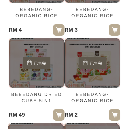
BEBEDANG-
BEBEDANG-
ORGANIC RICE
ORGANIC RICE
STICK 4IN1
SNACK 3IN1
BLUBERRY APPLE
RM 4
RM 3
WHITE RICE 25G
已售完
已售完
BEBEDANG DRIED
BEBEDANG-
CUBE 5IN1
ORGANIC RICE
LONG STICK
RANDOM X2
RM 49
RM 2