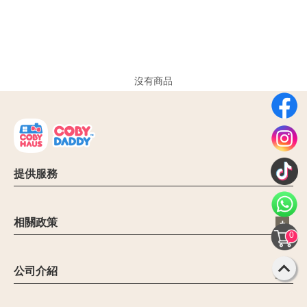
沒有商品
提供服務
電子信箱：cs@cobyhaus.com
聯絡我們：6012-9681413
相關政策
營業時間：09:00 - 18:00
0
公司簡介
禁止和限制商品
公司介紹
聯繫客服
【Malaysia Leading Mom & Baby eCommerce Platform】
退貨政策