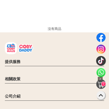
沒有商品
提供服務
電子信箱：cs@cobyhaus.com
聯絡我們：6012-9681413
相關政策
營業時間：09:00 - 18:00
0
公司簡介
禁止和限制商品
公司介紹
聯繫客服
【Malaysia Leading Mom & Baby eCommerce Platform】
退貨政策